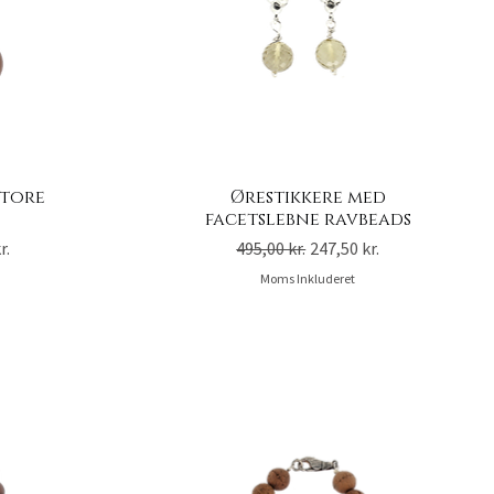
store
Ørestikkere med
facetslebne ravbeads
is
Regulær pris
Salgspris
r.
495,00 kr.
247,50 kr.
Moms Inkluderet