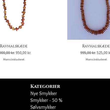
Ravhalskæde
Ravhalskæd
gulær pris
Salgspris
Regulær pris
Salgspr
900,00 kr.
950,00 kr.
995,00 kr.
525,00 k
Moms Inkluderet
Moms Inkluderet
Kategorier
Nye Smykker
Smykker - 50 %
Sølvsmykker