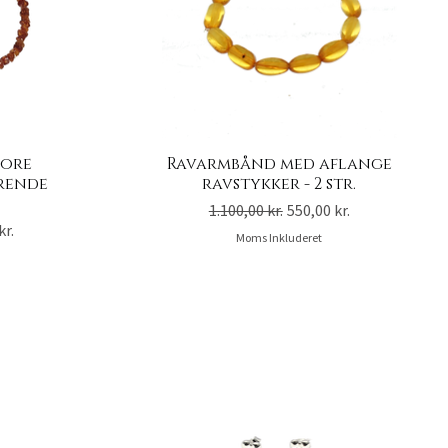
tore
Ravarmbånd med aflange
erende
ravstykker - 2 str.
Regulær pris
Salgspris
1.100,00 kr.
550,00 kr.
is
kr.
Moms Inkluderet