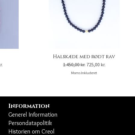
e
Halskæde med rødt rav
is
Regulær pris
Salgspris
r.
1.450,00 kr.
725,00 kr.
Moms Inkluderet
Information
Generel Information
Persondatapolitik
Historien om Creol