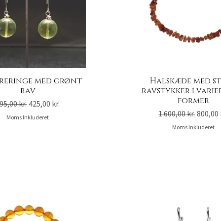
reringe med grønt
Halskæde med s
rav
ravstykker i vari
former
egulær pris
Salgspris
95,00 kr.
425,00 kr.
Regulær pris
Salgspr
1.600,00 kr.
800,00 
Moms Inkluderet
Moms Inkluderet