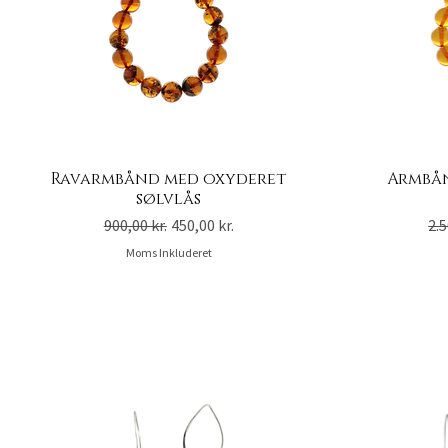
Ravarmbånd med oxyderet
Armbån
sølvlås
Regulær pris
Salgspris
Re
900,00 kr.
450,00 kr.
2.5
Moms Inkluderet