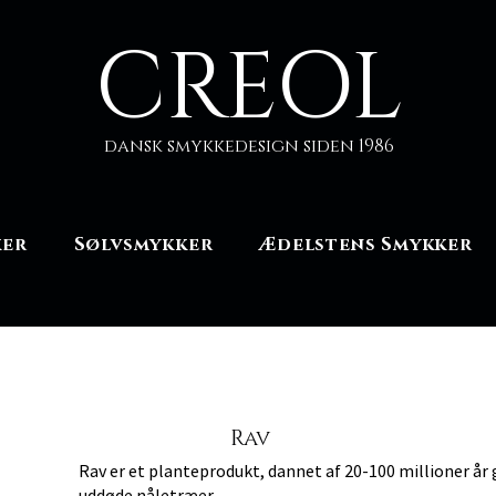
CREOL
dansk smykkedesign siden 1986
ker
Sølvsmykker
Ædelstens Smykker
Rav
Rav er et planteprodukt, dannet af 20-100 millioner år
uddøde nåletræer.