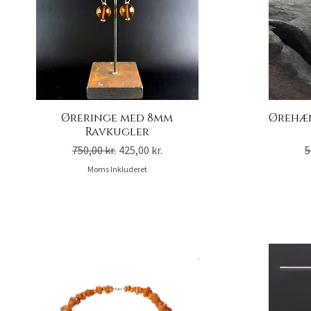
Øreringe med 8mm
Ørehæn
Ravkugler
Regulær pris
Salgspris
R
750,00 kr.
425,00 kr.
5
Moms Inkluderet