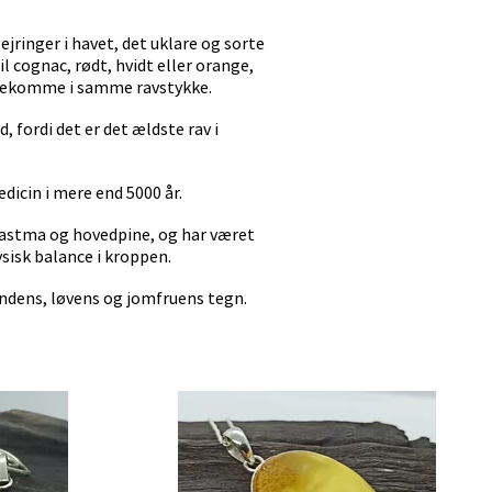
ejringer i havet, det uklare og sorte
til cognac, rødt, hvidt eller orange,
forekomme i samme ravstykke.
, fordi det er det ældste rav i
dicin i mere end 5000 år.
, astma og hovedpine, og har været
sisk balance i kroppen.
andens, løvens og jomfruens tegn.