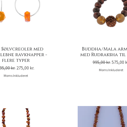
) Sølvcreoler med
Buddha/Mala ar
slebne ravknapper -
med Rudraksha ti
flere typer
Regulær pris
Salgspr
995,00 kr.
575,00 k
egulær pris
Salgspris
95,00 kr.
275,00 kr.
Moms Inkluderet
Moms Inkluderet