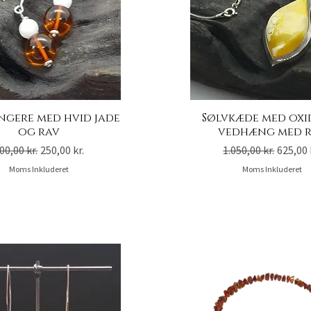
gere med hvid jade
Sølvkæde med oxi
og rav
vedhæng med 
egulær pris
Salgspris
Regulær pris
Salgspr
00,00 kr.
250,00 kr.
1.050,00 kr.
625,00 
Moms Inkluderet
Moms Inkluderet