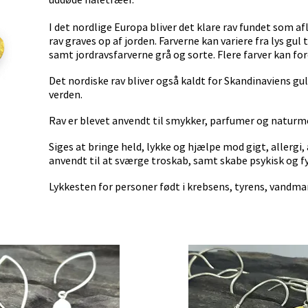
I det nordlige Europa bliver det klare rav fundet som afl
rav graves op af jorden. Farverne kan variere fra lys gul 
samt jordravsfarverne grå og sorte. Flere farver kan 
Det nordiske rav bliver også kaldt for Skandinaviens guld
verden.
Rav er blevet anvendt til smykker, parfumer og naturme
Siges at bringe held, lykke og hjælpe mod gigt, allergi
anvendt til at sværge troskab, samt skabe psykisk og fy
Lykkesten for personer født i krebsens, tyrens, vandm