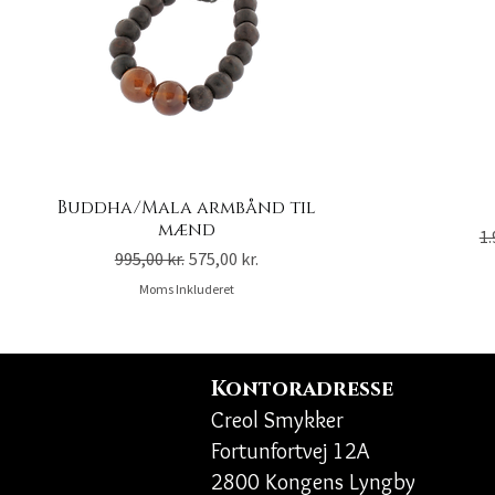
Buddha/Mala armbånd til
mænd
Re
1.
Regulær pris
Salgspris
995,00 kr.
575,00 kr.
Moms Inkluderet
Kontoradresse
Creol Smykker
Fortunfortvej 12A
2800 Kongens Lyngby