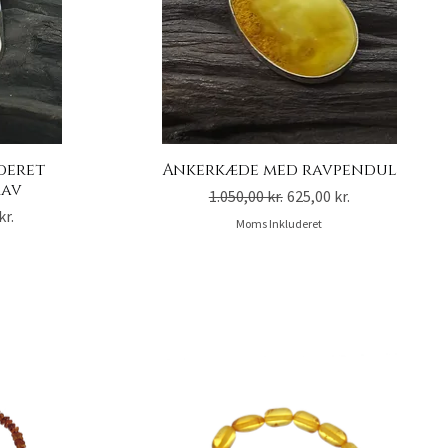
deret
Ankerkæde med ravpendul
rav
Regulær pris
Salgspris
1.050,00 kr.
625,00 kr.
is
kr.
Moms Inkluderet