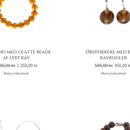
d med glatte beads
Ørestikkere med 
af lyst rav
ravkugler
gulær pris
Salgspris
Regulær pris
Salgspr
00,00 kr.
1.250,00 kr.
595,00 kr.
350,00 k
Moms Inkluderet
Moms Inkluderet