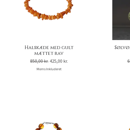
Halskæde med gult
Sølvø
mættet rav
Regulær pris
Salgspris
R
850,00 kr.
425,00 kr.
6
Moms Inkluderet