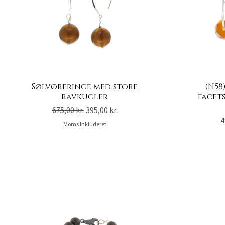
Sølvøreringe med store
(N58
ravkugler
facet
Regulær pris
Salgspris
675,00 kr.
395,00 kr.
R
4
Moms Inkluderet