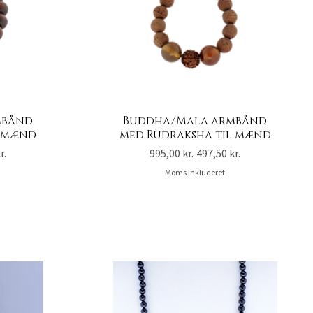
mbånd
Buddha/Mala armbånd
l mænd
med Rudraksha til mænd
is
Regulær pris
Salgspris
r.
995,00 kr.
497,50 kr.
Moms Inkluderet