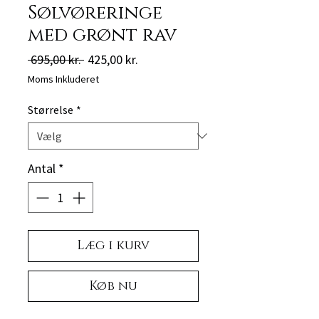
Sølvøreringe
med grønt rav
Regulær
Salgspris
 695,00 kr. 
425,00 kr.
pris
Moms Inkluderet
Størrelse
*
Antal
*
Læg i kurv
Køb nu