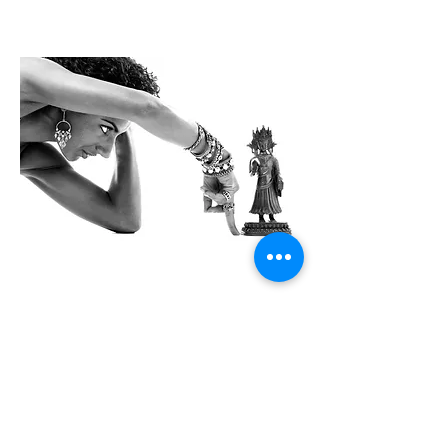
Kontoradresse
Creol Smykker
Fortunfortvej 12A
2800 Kongens Lyngby