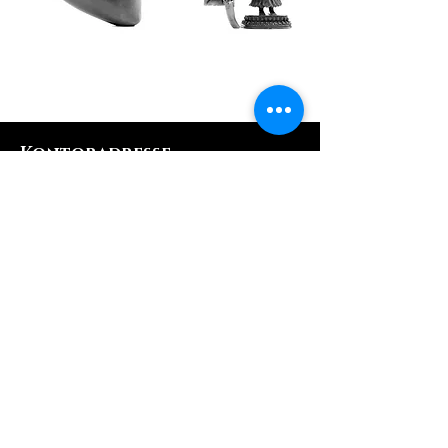
Kontoradresse
Creol Smykker
Fortunfortvej 12A
2800 Kongens Lyngby
creol@creol.dk
CVR:
42693537
Kategorier
Nye Smykker
Smykker - 50 %