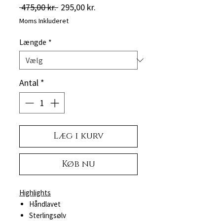
Regulær
Salgspris
 475,00 kr. 
295,00 kr.
pris
Moms Inkluderet
Længde
*
Antal
*
Læg i kurv
Køb nu
Highlights
Håndlavet
Sterlingsølv