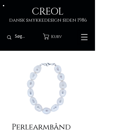
CREOL
dansk smykkedesign siden 1986
Kurv
Perlearmbånd