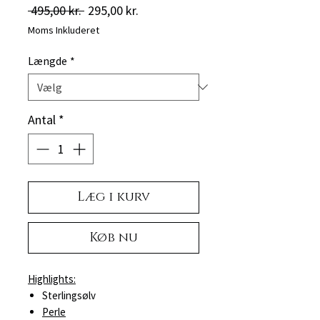
Regulær
Salgspris
 495,00 kr. 
295,00 kr.
pris
Moms Inkluderet
Længde
*
Antal
*
Læg i kurv
Køb nu
Highlights:
Sterlingsølv
Perle