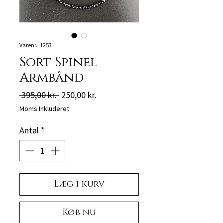
Varenr.: 1253
Sort Spinel
Armbånd
Regulær
Salgspris
 395,00 kr. 
250,00 kr.
pris
Moms Inkluderet
Antal
*
Læg i kurv
Køb nu