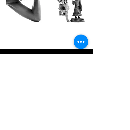
Kontoradresse
Creol Smykker
Fortunfortvej 12A
2800 Kongens Lyngby
creol@creol.dk
CVR:
42693537
Kategorier
Nye Smykker