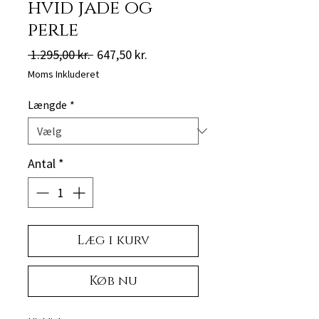
hvid jade og
perle
Regulær
Salgspris
 1.295,00 kr. 
647,50 kr.
pris
Moms Inkluderet
Længde
*
Antal
*
Læg i kurv
Køb nu