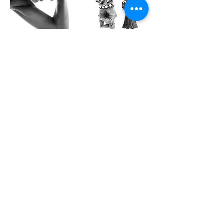
Kontoradresse
Creol Smykker
Fortunfortvej 12A
2800 Kongens Lyngby
creol@creol.dk
CVR:
42693537
Kategorier