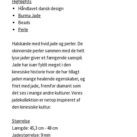
Highlights
Håndlavet dansk design
Burma Jade
Beads
Perle
Halskæde med hvid jade og perler. De
skinnende perler sammen med de helt
lyse jader giver et fængende samspil.
Jade har især fyldt meget i den
kinesiske historie hvor de har tillagt
jaden mange healende egenskaber, og
friet med jade, fremfor diamant som
det ses i mange andre kulturer. Vores
jadekollektion er netop inspireret af
den kinesiske kultur.
Størrelse
Længde: 45,3 cm - 48 cm
Jadestørrelse: 9 mm