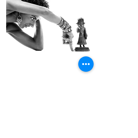
Kontoradresse
Creol Smykker
Fortunfortvej 12A
2800 Kongens Lyngby
creol@creol.dk
CVR:
42693537