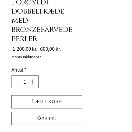
Forgyldt
dobbeltkæde
med
bronzefarvede
perler
Regulær
Salgspris
 1.200,00 kr. 
600,00 kr.
pris
Moms Inkluderet
Antal
*
Læg i kurv
Køb nu