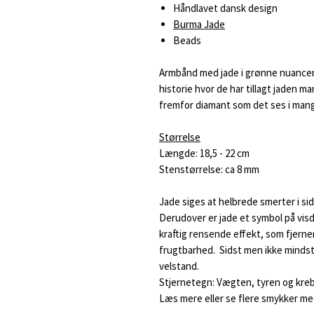
Håndlavet dansk design
Burma Jade
Beads
Armbånd med jade i grønne nuancer.
historie hvor de har tillagt jaden 
fremfor diamant som det ses i mang
Størrelse
Længde: 18,5 - 22 cm
Stenstørrelse: ca 8 mm
Jade siges at helbrede smerter i sid
Derudover er jade et symbol på vis
kraftig rensende effekt, som fjerne
frugtbarhed. Sidst men ikke mindst 
velstand.
Stjernetegn: Vægten, tyren og kre
Læs mere eller se flere smykker me