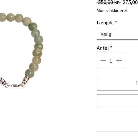
Regulæ
 550,00 kr. 
275,00 
pris
Moms Inkluderet
Længde
*
Vælg
Antal
*