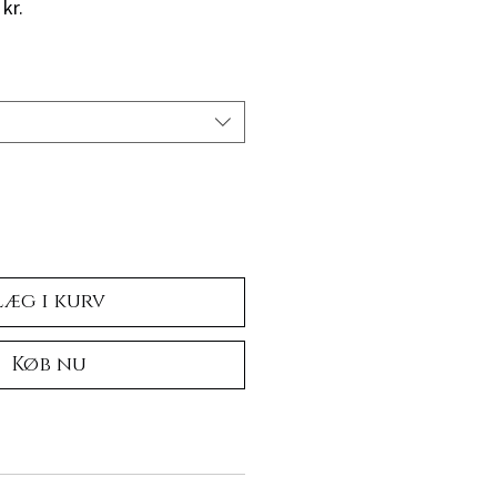
r
Salgspris
kr.
Læg i kurv
Køb nu