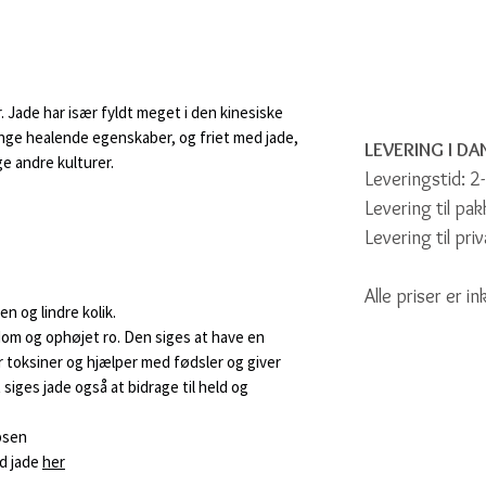
 Jade har især fyldt meget i den kinesiske
mange healende egenskaber, og friet med jade,
LEVERING I D
e andre kulturer.
Leveringstid: 2
Levering til pa
Levering til pri
Alle priser er i
en og lindre kolik.
dom og ophøjet ro. Den siges at have en
r toksiner og hjælper med fødsler og giver
siges jade også at bidrage til held og
bsen
d jade
her