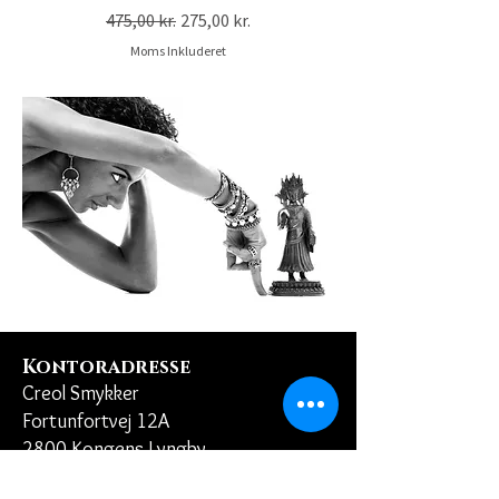
Regulær pris
Salgspris
475,00 kr.
275,00 kr.
Moms Inkluderet
Kontoradresse
Creol Smykker
Fortunfortvej 12A
2800 Kongens Lyngby
creol@creol.dk