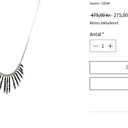
Varenr.: 2034F
Regulæ
 475,00 kr. 
275,00 
pris
Moms Inkluderet
Antal
*