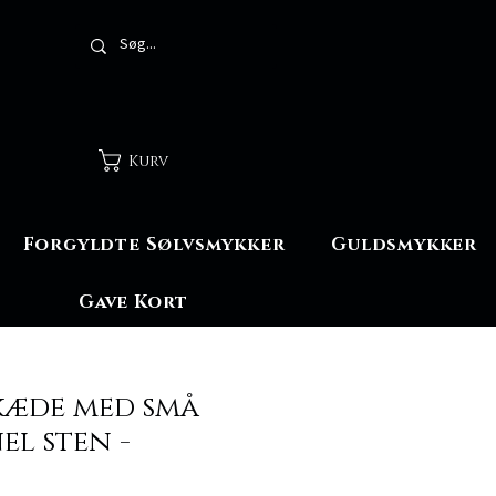
Kurv
Forgyldte Sølvsmykker
Guldsmykker
Gave Kort
kæde med små
el sten -