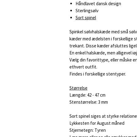
Håndlavet dansk design
Sterlingsølv
Sort spinel
Spinkel sølvhalskæde med små sølv
kæder med ædelsten i forskellige s
trekant. Disse kæder afsluttes lige
En enkel halskæde, men alligevel iø
Vælg din favorittype, eller måske en 
ethvert outfit.
Findes i forskellige stentyper.
Størrelse
Længde: 42 - 47 cm
Stenstørrelse: 3 mm
Sort spinel siges at styrke relation
Lykkesten for August måned
Stjernetegn: Tyren