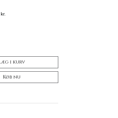
r
Salgspris
kr.
Læg i kurv
Køb nu