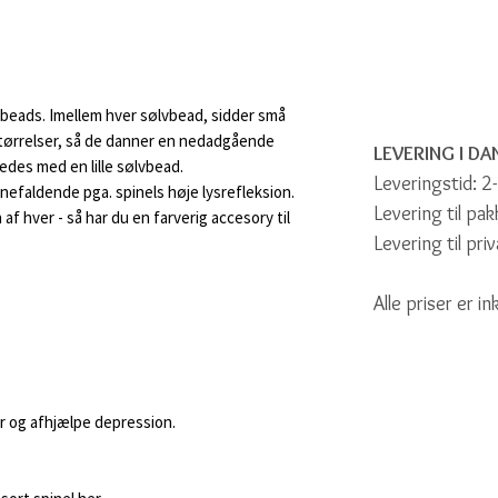
beads. Imellem hver sølvbead, sidder små
tørrelser, så de danner en nedadgående
LEVERING I D
ledes med en lille sølvbead.
Leveringstid: 2
jnefaldende pga. spinels høje lysrefleksion.
Levering til pa
af hver - så har du en farverig accesory til
Levering til pri
Alle priser er i
er og afhjælpe depression.