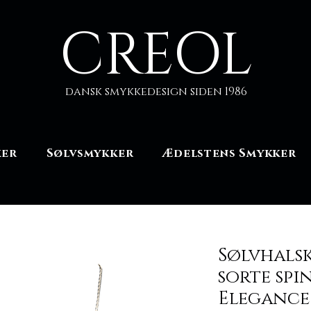
CREOL
dansk smykkedesign siden 1986
ker
Sølvsmykker
Ædelstens Smykker
Sølvhals
sorte spin
Elegance