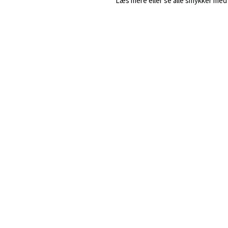
Læs mere eller se alle smykker med