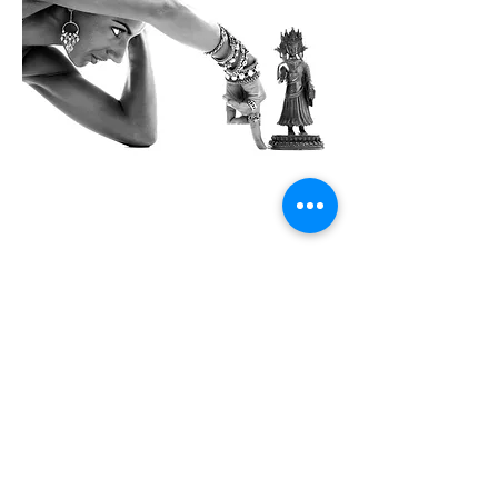
Kontoradresse
Creol Smykker
Fortunfortvej 12A
2800 Kongens Lyngby
creol@creol.dk
CVR:
42693537