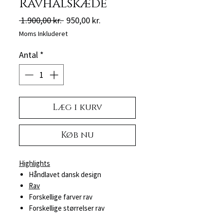
Ravhalskæde
Regulær
Salgspris
 1.900,00 kr. 
950,00 kr.
pris
Moms Inkluderet
Antal
*
Læg i kurv
Køb nu
Highlights
Håndlavet dansk design
Rav
Forskellige farver rav
Forskellige størrelser rav