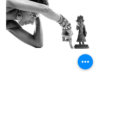
Kontoradresse
Creol Smykker
Fortunfortvej 12A
2800 Kongens Lyngby
creol@creol.dk
CVR:
42693537