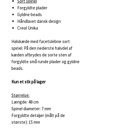
Sort spinel
Forgyldte plader
Gyldne beads
Håndlavet dansk design
Creol Unika
Halskæde med facetslebne sort
spinel. På den nederste halvdel af
kæden afbrydes de sorte sten af
forgyldte små runde plader og gyldne
beads.
Kun et stk på lager
Størrelse:
Længde: 48 cm
Spinel diameter: 7 mm
Forgyldte detaljer (målt på de
største): 15 mm