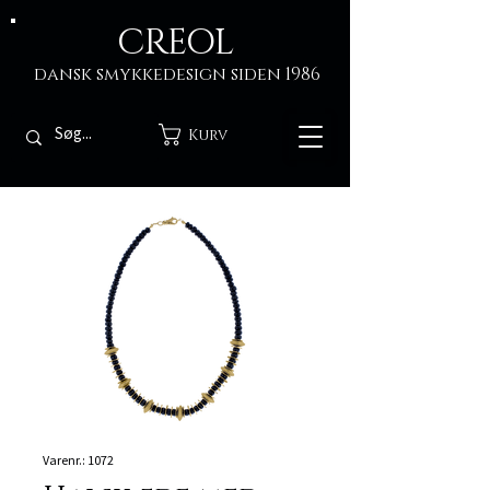
CREOL
dansk smykkedesign siden 1986
Kurv
Varenr.: 1072