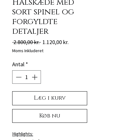
Halskæde med
sort spinel og
forgyldte
detaljer
Regulær
Salgspris
 2.800,00 kr. 
1.120,00 kr.
pris
Moms Inkluderet
Antal
*
Læg i kurv
Køb nu
Highlights: