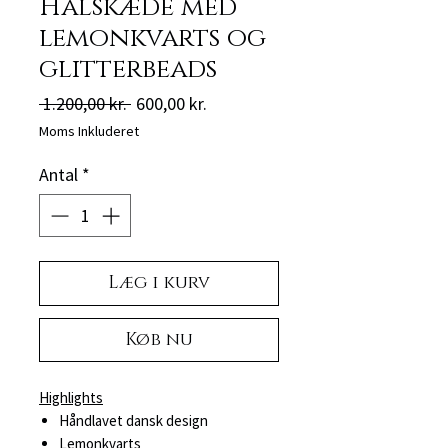
Halskæde med
lemonkvarts og
glitterbeads
Regulær
Salgspris
 1.200,00 kr. 
600,00 kr.
pris
Moms Inkluderet
Antal
*
Læg i kurv
Køb nu
Highlights
Håndlavet dansk design
Lemonkvarts