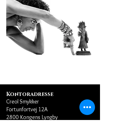
Kontoradresse
Creol Smykker
Fortunfortvej 12A
2800 Kongens Lyngby
creol@creol.dk
CVR:
42693537