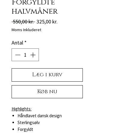
Forgyldte
halvmåner
Regulær
Salgspris
 550,00 kr. 
325,00 kr.
pris
Moms Inkluderet
Antal
*
Læg i kurv
Køb nu
Highlights:
Håndlavet dansk design
Sterlingsølv
Forgyldt