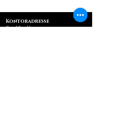
Kontoradresse
Creol Smykker
Fortunfortvej 12A
2800 Kongens Lyngby
creol@creol.dk
CVR:
42693537
Kategorier
Nye Smykker
Smykker - 50 %
Sølvsmykker
Ædelstens Smykker
Forgyldte Sølvsmykker