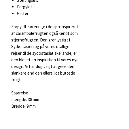
Sterlingsølv
Forgyldt
Glitter
Forgyldte øreringe i design inspireret
af carambolefrugten også kendt som
stjernefrugten. Den gror lystigt i
Sydøstasien og på vores utallige
rejser til de sydøstasiatiske lande, er
den blevet en inspiration til vores nye
design. Vi har dog valgt at gøre den
slankere end den ellers lidt buttede
frugt.
Størrelse
Længde: 38 mm
Bredde: 9 mm