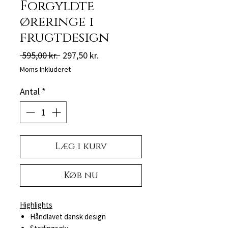
Forgyldte
øreringe i
frugtdesign
Regulær
Salgspris
 595,00 kr. 
297,50 kr.
pris
Moms Inkluderet
Antal
*
Læg i kurv
Køb nu
Highlights
Håndlavet dansk design