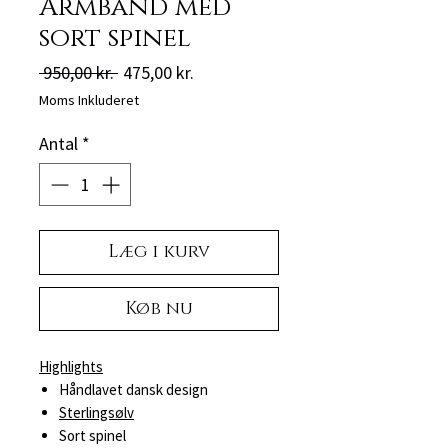
Armbånd med
sort spinel
Regulær
Salgspris
 950,00 kr. 
475,00 kr.
pris
Moms Inkluderet
Antal
*
Læg i kurv
Køb nu
Highlights
Håndlavet dansk design
Sterlingsølv
Sort spinel