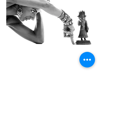
Kontoradresse
Creol Smykker
Fortunfortvej 12A
2800 Kongens Lyngby
creol@creol.dk
CVR:
42693537