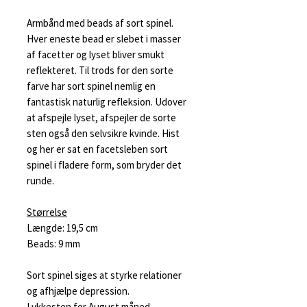
Armbånd med beads af sort spinel.
Hver eneste bead er slebet i masser
af facetter og lyset bliver smukt
reflekteret. Til trods for den sorte
farve har sort spinel nemlig en
fantastisk naturlig refleksion. Udover
at afspejle lyset, afspejler de sorte
sten også den selvsikre kvinde. Hist
og her er sat en facetsleben sort
spinel i fladere form, som bryder det
runde.
Størrelse
Længde: 19,5 cm
Beads: 9 mm
Sort spinel siges at styrke relationer
og afhjælpe depression.
Lykkesten for August måned