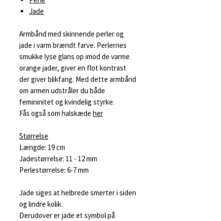
Jade
Armbånd med skinnende perler og
jade i varm brændt farve. Perlernes
smukke lyse glans op imod de varme
orange jader, giver en flot kontrast
der giver blikfang. Med dette armbånd
om armen udstråler du både
femininitet og kvindelig styrke.
Fås også som halskæde
her
Størrelse
Længde: 19 cm
Jadestørrelse: 11 - 12 mm
Perlestørrelse: 6-7 mm
Jade siges at helbrede smerter i siden
og lindre kolik.
Derudover er jade et symbol på